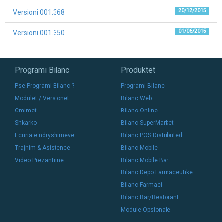
20/12/2015
Versioni 001.368
01/06/2015
Versioni 001.350
Programi Bilanc
Produktet
Pse Programi Bilanc ?
Programi Bilanc
Modulet / Versionet
Bilanc Web
Cmimet
Bilanc Online
Shkarko
Bilanc SuperMarket
Ecuria e ndryshimeve
Bilanc POS Distributed
Trajnim & Asistence
Bilanc Mobile
Video Prezantime
Bilanc Mobile Bar
Bilanc Depo Farmaceutike
Bilanc Farmaci
Bilanc Bar/Restorant
Module Opsionale