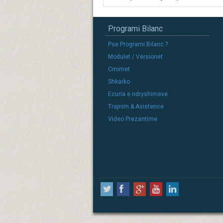
Programi Bilanc
Pse Programi Bilanc ?
Modulet / Versionet
Cmimet
Shkarko
Ecuria e ndryshimeve
Trajnim & Asistence
Video Prezantime