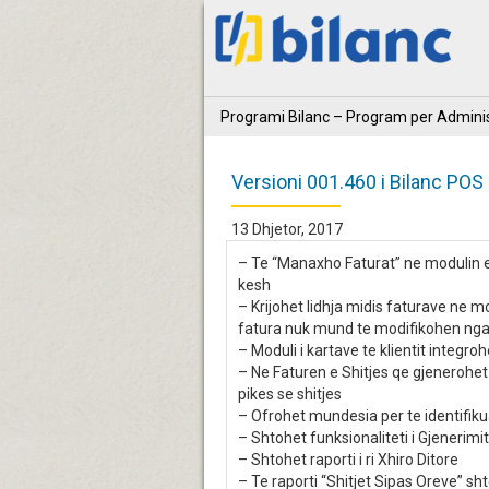
Programi Bilanc – Program per Adminis
Versioni 001.460 i Bilanc POS
13 Dhjetor, 2017
– Te “Manaxho Faturat” ne modulin e
kesh
– Krijohet lidhja midis faturave ne 
fatura nuk mund te modifikohen nga 
– Moduli i kartave te klientit integr
– Ne Faturen e Shitjes qe gjenerohet
pikes se shitjes
– Ofrohet mundesia per te identifiku
– Shtohet funksionaliteti i Gjenerim
– Shtohet raporti i ri Xhiro Ditore
– Te raporti “Shitjet Sipas Oreve” sh