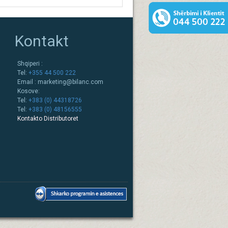
Kontakt
Shqiperi :
Tel:
+355 44 500 222
Email :
marketing@bilanc.com
Kosove:
Tel:
+383 (0) 44318726
Tel:
+383 (0) 48156555
Kontakto Distributoret