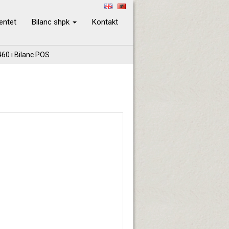
ientet
Bilanc shpk
Kontakt
460 i Bilanc POS