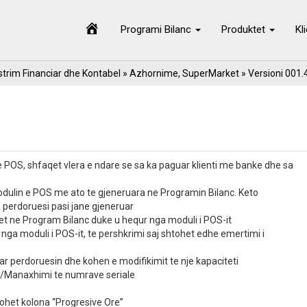
Programi Bilanc
Produktet
Kl
trim Financiar dhe Kontabel
»
Azhornime
,
SuperMarket
» Versioni 001.
 POS, shfaqet vlera e ndare se sa ka paguar klienti me banke dhe sa
modulin e POS me ato te gjeneruara ne Programin Bilanc. Keto
perdoruesi pasi jane gjeneruar
ohet ne Program Bilanc duke u hequr nga moduli i POS-it
 nga moduli i POS-it, te pershkrimi saj shtohet edhe emertimi i
ar perdoruesin dhe kohen e modifikimit te nje kapaciteti
it/Manaxhimi te numrave seriale
tohet kolona “Progresive Ore”