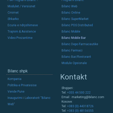
Modulet / Versionet
Bilanc Web
Cmimet
Bilanc Online
Shkarko
Bilanc SuperMarket
Ecuria e ndryshimeve
Bilanc POS Distributed
Trajnim & Asistence
Bilanc Mobile
Video Prezantime
Bilanc Mobile Bar
Bilanc Depo Farmaceutike
Bilanc Farmaci
Bilanc Bar/Restorant
Module Opsionale
Bilanc shpk
Kontakt
Kompania
Politika e Privatesise
Shqiperi :
Vende Pune
Tel:
+355 44 500 222
Email :
marketing@bilanc.com
Inaugurimi i Laboratorit “Bilanc
Kosove:
Web”
Tel:
+383 (0) 44318726
Tel:
+383 (0) 48156555