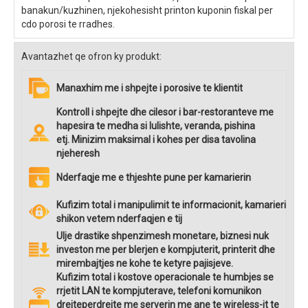
banakun/kuzhinen, njekohesisht printon kuponin fiskal per
cdo porosi te rradhes.
Avantazhet qe ofron ky produkt:
Manaxhim me i shpejte i porosive te klientit
Kontroll i shpejte dhe cilesor i bar-restoranteve me
hapesira te medha si lulishte, veranda, pishina
etj. Minizim maksimal i kohes per disa tavolina
njeheresh
Nderfaqje me e thjeshte pune per kamarierin
Kufizim total i manipulimit te informacionit, kamarieri
shikon vetem nderfaqjen e tij
Ulje drastike shpenzimesh monetare, biznesi nuk
investon me per blerjen e kompjuterit, printerit dhe
mirembajtjes ne kohe te ketyre pajisjeve.
Kufizim total i kostove operacionale te humbjes se
rrjetit LAN te kompjuterave, telefoni komunikon
drejteperdrejte me serverin me ane te wireless-it te