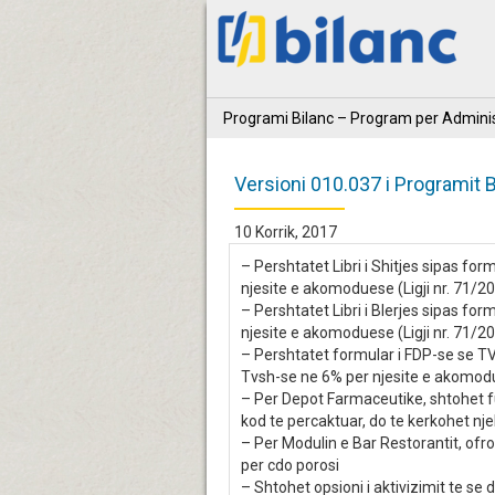
Programi Bilanc – Program per Adminis
Versioni 010.037 i Programit B
10 Korrik, 2017
– Pershtatet Libri i Shitjes sipas fo
njesite e akomoduese (Ligji nr. 71/
– Pershtatet Libri i Blerjes sipas fo
njesite e akomoduese (Ligji nr. 71/
– Pershtatet formular i FDP-se se TV
Tvsh-se ne 6% per njesite e akomodu
– Per Depot Farmaceutike, shtohet fu
kod te percaktuar, do te kerkohet nj
– Per Modulin e Bar Restorantit, ofroh
per cdo porosi
– Shtohet opsioni i aktivizimit te se 