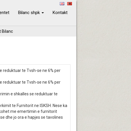
ientet
Bilanc shpk
Kontakt
t Bilanc
 se reduktuar te Tvsh-se ne 6% per
 se reduktuar te Tvsh-se ne 6% per
rimin e shkalles se reduktuar te
kimit te Furnitorit ne ISKSH. Nese ka
rkohet me emertimin e furnitorit
ise dhe jo ora e hapjes se tavolines