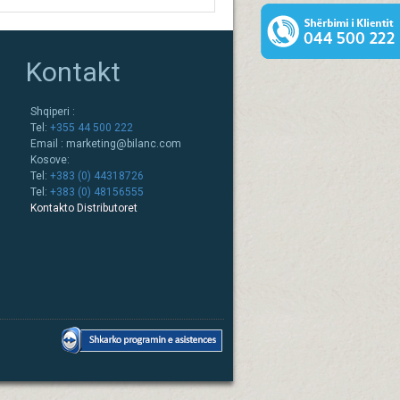
Kontakt
Shqiperi :
Tel:
+355 44 500 222
Email :
marketing@bilanc.com
Kosove:
Tel:
+383 (0) 44318726
Tel:
+383 (0) 48156555
Kontakto Distributoret