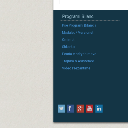
Programi Bilanc
Pse Programi Bilanc ?
Modulet / Versionet
Cmimet
Shkarko
Ecuria e ndryshimeve
Trajnim & Asistence
Video Prezantime