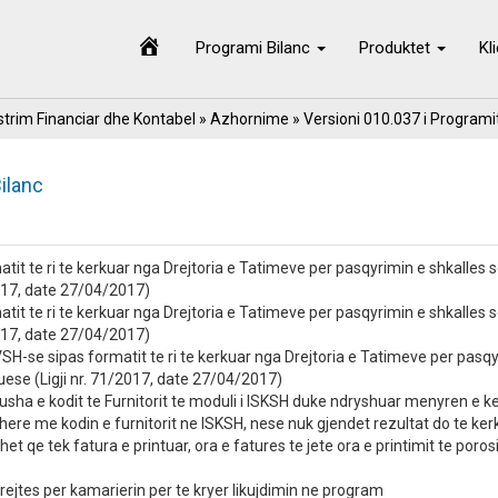
Programi Bilanc
Produktet
Kl
trim Financiar dhe Kontabel
»
Azhornime
» Versioni 010.037 i Programi
ilanc
rmatit te ri te kerkuar nga Drejtoria e Tatimeve per pasqyrimin e shkalles
2017, date 27/04/2017)
rmatit te ri te kerkuar nga Drejtoria e Tatimeve per pasqyrimin e shkalles
2017, date 27/04/2017)
SH-se sipas formatit te ri te kerkuar nga Drejtoria e Tatimeve per pasqy
ese (Ligji nr. 71/2017, date 27/04/2017)
sha e kodit te Furnitorit te moduli i ISKSH duke ndryshuar menyren e ker
ehere me kodin e furnitorit ne ISKSH, nese nuk gjendet rezultat do te ke
et qe tek fatura e printuar, ora e fatures te jete ora e printimit te poros
drejtes per kamarierin per te kryer likujdimin ne program