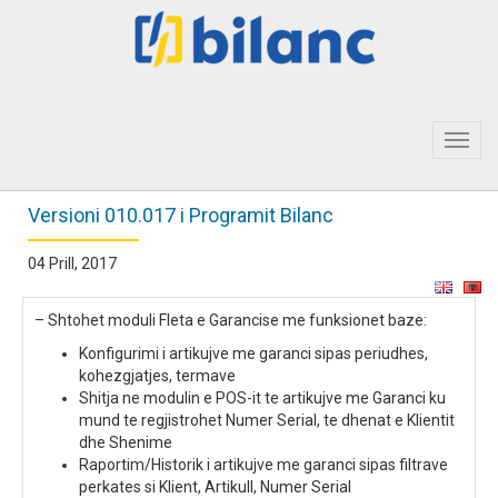
Toggl
navig
Versioni 010.017 i Programit Bilanc
04 Prill, 2017
– Shtohet moduli Fleta e Garancise me funksionet baze:
Konfigurimi i artikujve me garanci sipas periudhes,
kohezgjatjes, termave
Shitja ne modulin e POS-it te artikujve me Garanci ku
mund te regjistrohet Numer Serial, te dhenat e Klientit
dhe Shenime
Raportim/Historik i artikujve me garanci sipas filtrave
perkates si Klient, Artikull, Numer Serial