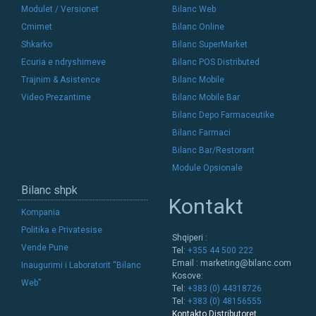
Modulet / Versionet
Bilanc Web
Cmimet
Bilanc Online
Shkarko
Bilanc SuperMarket
Ecuria e ndryshimeve
Bilanc POS Distributed
Trajnim & Asistence
Bilanc Mobile
Video Prezantime
Bilanc Mobile Bar
Bilanc Depo Farmaceutike
Bilanc Farmaci
Bilanc Bar/Restorant
Module Opsionale
Bilanc shpk
Kontakt
Kompania
Politika e Privatesise
Shqiperi :
Vende Pune
Tel:
+355 44 500 222
Email :
marketing@bilanc.com
Inaugurimi i Laboratorit “Bilanc
Kosove:
Web”
Tel:
+383 (0) 44318726
Tel:
+383 (0) 48156555
Kontakto Distributoret