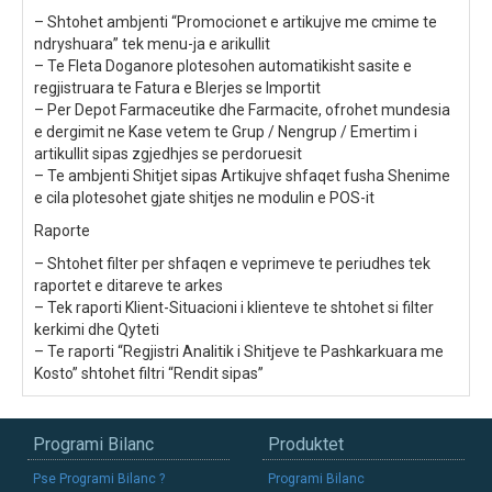
– Shtohet ambjenti “Promocionet e artikujve me cmime te
ndryshuara” tek menu-ja e arikullit
– Te Fleta Doganore plotesohen automatikisht sasite e
regjistruara te Fatura e Blerjes se Importit
– Per Depot Farmaceutike dhe Farmacite, ofrohet mundesia
e dergimit ne Kase vetem te Grup / Nengrup / Emertim i
artikullit sipas zgjedhjes se perdoruesit
– Te ambjenti Shitjet sipas Artikujve shfaqet fusha Shenime
e cila plotesohet gjate shitjes ne modulin e POS-it
Raporte
– Shtohet filter per shfaqen e veprimeve te periudhes tek
raportet e ditareve te arkes
– Tek raporti Klient-Situacioni i klienteve te shtohet si filter
kerkimi dhe Qyteti
– Te raporti “Regjistri Analitik i Shitjeve te Pashkarkuara me
Kosto” shtohet filtri “Rendit sipas”
Programi Bilanc
Produktet
Pse Programi Bilanc ?
Programi Bilanc