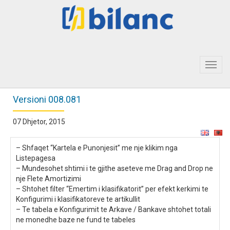
Toggl
navig
Versioni 008.081
07 Dhjetor, 2015
– Shfaqet “Kartela e Punonjesit” me nje klikim nga
Listepagesa
– Mundesohet shtimi i te gjithe aseteve me Drag and Drop ne
nje Flete Amortizimi
– Shtohet filter “Emertim i klasifikatorit” per efekt kerkimi te
Konfigurimi i klasifikatoreve te artikullit
– Te tabela e Konfigurimit te Arkave / Bankave shtohet totali
ne monedhe baze ne fund te tabeles