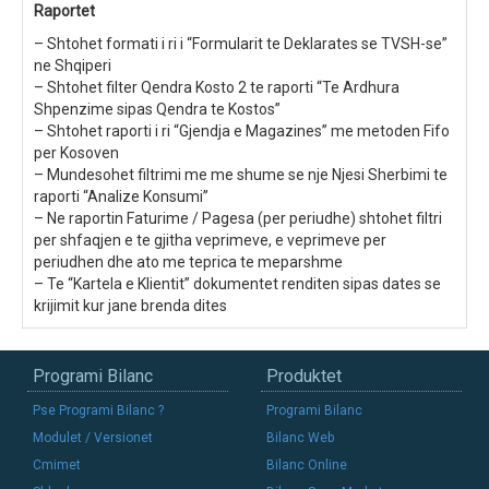
Raportet
– Shtohet formati i ri i “Formularit te Deklarates se TVSH-se”
ne Shqiperi
– Shtohet filter Qendra Kosto 2 te raporti “Te Ardhura
Shpenzime sipas Qendra te Kostos”
– Shtohet raporti i ri “Gjendja e Magazines” me metoden Fifo
per Kosoven
– Mundesohet filtrimi me me shume se nje Njesi Sherbimi te
raporti “Analize Konsumi”
– Ne raportin Faturime / Pagesa (per periudhe) shtohet filtri
per shfaqjen e te gjitha veprimeve, e veprimeve per
periudhen dhe ato me teprica te meparshme
– Te “Kartela e Klientit” dokumentet renditen sipas dates se
krijimit kur jane brenda dites
Programi Bilanc
Produktet
Pse Programi Bilanc ?
Programi Bilanc
Modulet / Versionet
Bilanc Web
Cmimet
Bilanc Online