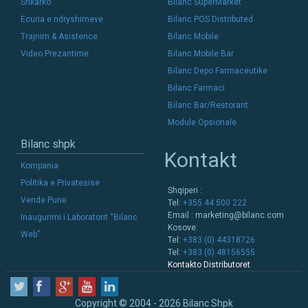
Shkarko
Bilanc SuperMarket
Ecuria e ndryshimeve
Bilanc POS Distributed
Trajnim & Asistence
Bilanc Mobile
Video Prezantime
Bilanc Mobile Bar
Bilanc Depo Farmaceutike
Bilanc Farmaci
Bilanc Bar/Restorant
Module Opsionale
Bilanc shpk
Kontakt
Kompania
Politika e Privatesise
Shqiperi :
Vende Pune
Tel:
+355 44 500 222
Email :
marketing@bilanc.com
Inaugurimi i Laboratorit “Bilanc
Kosove:
Web”
Tel:
+383 (0) 44318726
Tel:
+383 (0) 48156555
Kontakto Distributoret
Copyright © 2004 - 2026 Bilanc Shpk