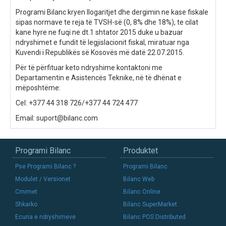
Programi Bilanc kryen llogaritjet dhe dergimin ne kase fiskale
sipas normave te reja të TVSH-së (0, 8% dhe 18%), te cilat
kane hyre ne fuqi ne dt.1 shtator 2015 duke u bazuar
ndryshimet e fundit të legjislacionit fiskal, miratuar nga
Kuvendi i Republikës së Kosovës më datë 22.07.2015.
Për të përfituar keto ndryshime kontaktoni me
Departamentin e Asistencës Teknike, në të dhënat e
mëposhtëme:
Cel: +377 44 318 726/+377 44 724 477
Email:
suport@bilanc.com
Programi Bilanc
Produktet
Pse Programi Bilanc ?
Programi Bilanc
Modulet / Versionet
Bilanc Web
Cmimet
Bilanc Online
Shkarko
Bilanc SuperMarket
Ecuria e ndryshimeve
Bilanc POS Distributed