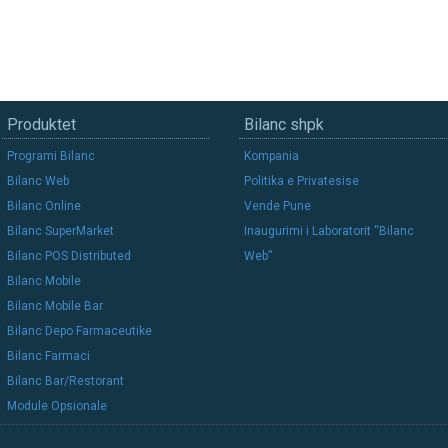
Produktet
Bilanc shpk
Programi Bilanc
Kompania
Bilanc Web
Politika e Privatesise
Bilanc Online
Vende Pune
Bilanc SuperMarket
Inaugurimi i Laboratorit “Bilanc
Bilanc POS Distributed
Web”
Bilanc Mobile
Bilanc Mobile Bar
Bilanc Depo Farmaceutike
Bilanc Farmaci
Bilanc Bar/Restorant
Module Opsionale