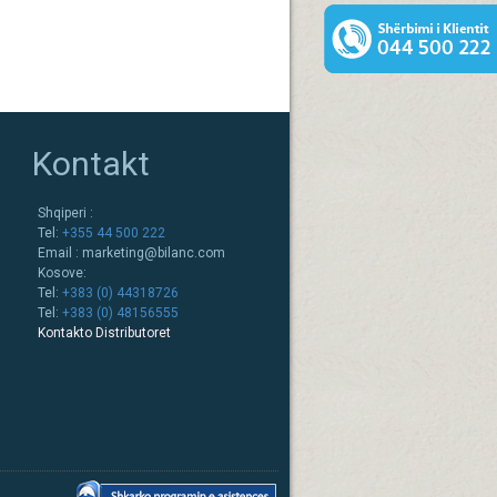
Kontakt
Shqiperi :
Tel:
+355 44 500 222
Email :
marketing@bilanc.com
Kosove:
Tel:
+383 (0) 44318726
Tel:
+383 (0) 48156555
Kontakto Distributoret