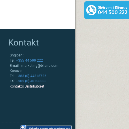
Kontakt
Shqiperi :
Tel:
+355 44 500 222
Email :
marketing@bilanc.com
Kosove:
Tel:
+383 (0) 44318726
Tel:
+383 (0) 48156555
Kontakto Distributoret