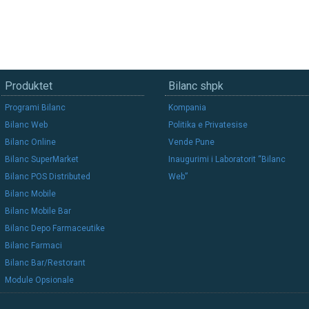
Produktet
Bilanc shpk
Programi Bilanc
Kompania
Bilanc Web
Politika e Privatesise
Bilanc Online
Vende Pune
Bilanc SuperMarket
Inaugurimi i Laboratorit “Bilanc
Bilanc POS Distributed
Web”
Bilanc Mobile
Bilanc Mobile Bar
Bilanc Depo Farmaceutike
Bilanc Farmaci
Bilanc Bar/Restorant
Module Opsionale