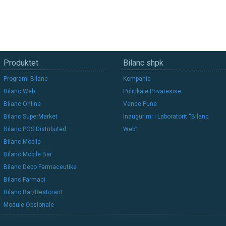
Produktet
Bilanc shpk
Programi Bilanc
Kompania
Bilanc Web
Politika e Privatesise
Bilanc Online
Vende Pune
Bilanc SuperMarket
Inaugurimi i Laboratorit “Bilanc
Bilanc POS Distributed
Web”
Bilanc Mobile
Bilanc Mobile Bar
Bilanc Depo Farmaceutike
Bilanc Farmaci
Bilanc Bar/Restorant
Module Opsionale