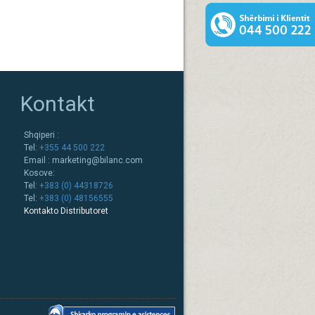
Kontakt
Shqiperi :
Tel:
+355 44 500 222
Email :
marketing@bilanc.com
Kosove:
Tel:
+383 (0) 44318726
Tel:
+383 (0) 48156555
Kontakto Distributoret