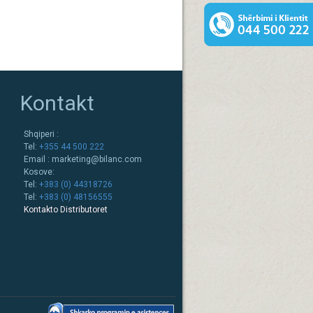
Kontakt
Shqiperi :
Tel:
+355 44 500 222
Email :
marketing@bilanc.com
Kosove:
Tel:
+383 (0) 44318726
Tel:
+383 (0) 48156555
Kontakto Distributoret