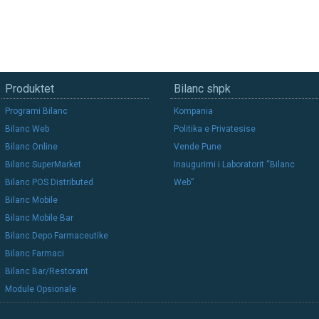
Produktet
Bilanc shpk
Programi Bilanc
Kompania
Bilanc Web
Politika e Privatesise
Bilanc Online
Vende Pune
Bilanc SuperMarket
Inaugurimi i Laboratorit “Bilanc
Bilanc POS Distributed
Web”
Bilanc Mobile
Bilanc Mobile Bar
Bilanc Depo Farmaceutike
Bilanc Farmaci
Bilanc Bar/Restorant
Module Opsionale