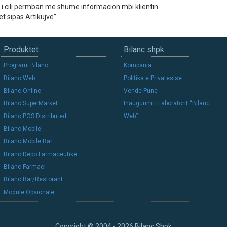
t 2 i cili permban me shume informacion mbi klientin
jet sipas Artikujve”
Produktet
Bilanc shpk
Programi Bilanc
Kompania
Bilanc Web
Politika e Privatesise
Bilanc Online
Vende Pune
Bilanc SuperMarket
Inaugurimi i Laboratorit “Bilanc
Bilanc POS Distributed
Web”
Bilanc Mobile
Bilanc Mobile Bar
Bilanc Depo Farmaceutike
Bilanc Farmaci
Bilanc Bar/Restorant
Module Opsionale
Copyright © 2004 - 2026 Bilanc Shpk