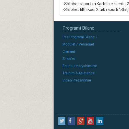
-Shtohet raport i ri Kartela e klienti
-Shtohet filtri Kodi 2 tek raporti “Shit
Programi Bilanc
Pse Programi Bilanc ?
Modulet / Versionet
Cmimet
Shkarko
Ecuria e ndryshimeve
Trajnim & Asistence
Video Prezantime