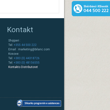
Kontakt
Shqiperi :
Tel:
+355 44 500 222
Email :
marketing@bilanc.com
Kosove:
Tel:
+383 (0) 44318726
Tel:
+383 (0) 48156555
Kontakto Distributoret