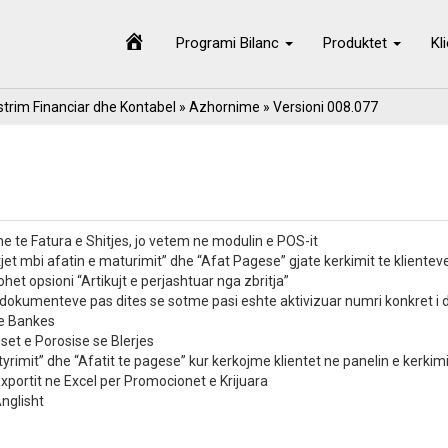
Programi Bilanc
Produktet
Kl
trim Financiar dhe Kontabel
»
Azhornime
» Versioni 008.077
 te Fatura e Shitjes, jo vetem ne modulin e POS-it
jet mbi afatin e maturimit” dhe “Afat Pagese” gjate kerkimit te klienteve
tohet opsioni “Artikujt e perjashtuar nga zbritja”
dokumenteve pas dites se sotme pasi eshte aktivizuar numri konkret i dit
 e Bankes
uset e Porosise se Blerjes
tyrimit” dhe “Afatit te pagese” kur kerkojme klientet ne panelin e kerkimi
portit ne Excel per Promocionet e Krijuara
nglisht