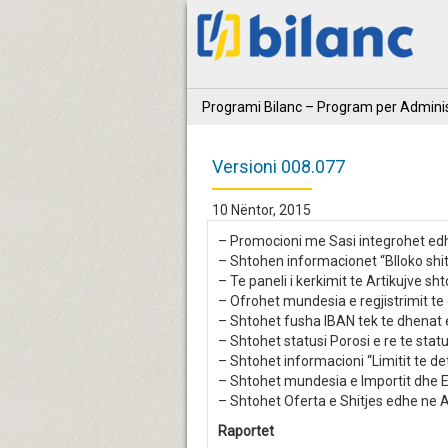
Programi Bilanc – Program per Adminis
Versioni 008.077
10 Nëntor, 2015
– Promocioni me Sasi integrohet edhe
– Shtohen informacionet “Blloko shit
– Te paneli i kerkimit te Artikujve sh
– Ofrohet mundesia e regjistrimit te 
– Shtohet fusha IBAN tek te dhenat
– Shtohet statusi Porosi e re te stat
– Shtohet informacioni “Limitit te de
– Shtohet mundesia e Importit dhe Ex
– Shtohet Oferta e Shitjes edhe ne A
Raportet