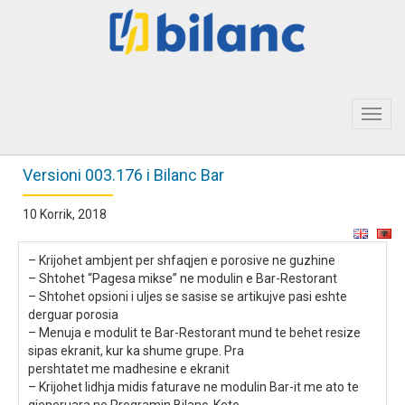
Toggl
navig
Versioni 003.176 i Bilanc Bar
10 Korrik, 2018
– Krijohet ambjent per shfaqjen e porosive ne guzhine
– Shtohet “Pagesa mikse” ne modulin e Bar-Restorant
– Shtohet opsioni i uljes se sasise se artikujve pasi eshte
derguar porosia
– Menuja e modulit te Bar-Restorant mund te behet resize
sipas ekranit, kur ka shume grupe. Pra
pershtatet me madhesine e ekranit
– Krijohet lidhja midis faturave ne modulin Bar-it me ato te