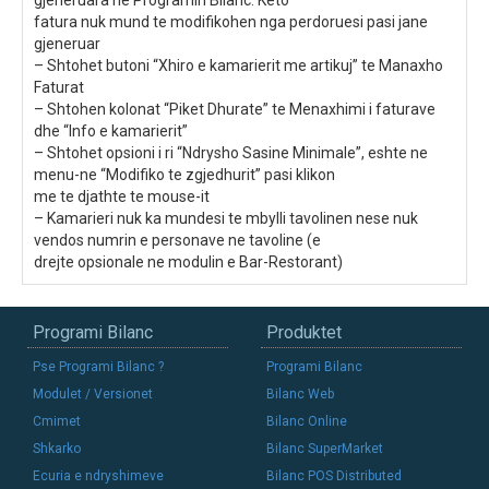
gjeneruara ne Programin Bilanc. Keto
fatura nuk mund te modifikohen nga perdoruesi pasi jane
gjeneruar
– Shtohet butoni “Xhiro e kamarierit me artikuj” te Manaxho
Faturat
– Shtohen kolonat “Piket Dhurate” te Menaxhimi i faturave
dhe “Info e kamarierit”
– Shtohet opsioni i ri “Ndrysho Sasine Minimale”, eshte ne
menu-ne “Modifiko te zgjedhurit” pasi klikon
me te djathte te mouse-it
– Kamarieri nuk ka mundesi te mbylli tavolinen nese nuk
vendos numrin e personave ne tavoline (e
drejte opsionale ne modulin e Bar-Restorant)
Programi Bilanc
Produktet
Pse Programi Bilanc ?
Programi Bilanc
Modulet / Versionet
Bilanc Web
Cmimet
Bilanc Online
Shkarko
Bilanc SuperMarket
Ecuria e ndryshimeve
Bilanc POS Distributed