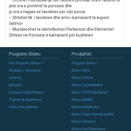
– Ofrohet mundesia qe tek fatura e printuar, ora e fatures te
jete ora e printimit te porosise dhe
jo ora e hapjes se tavolines per cdo porosi
– Shtohet Nr. i tavolines dhe emri i kamarierit te kuponi
tatimor
– Mundesohet te identifikohen Perberesit dhe Elementet
Shtese ne Porosine e kamarierit per kuzhinen
Programi Bilanc
Produktet
Pse Programi Bilanc ?
Programi Bilanc
Modulet / Versionet
Bilanc Web
Cmimet
Bilanc Online
Shkarko
Bilanc SuperMarket
Ecuria e ndryshimeve
Bilanc POS Distributed
Trajnim & Asistence
Bilanc Mobile
Video Prezantime
Bilanc Mobile Bar
Bilanc Depo Farmaceutike
Bilanc Farmaci
Bilanc Bar/Restorant