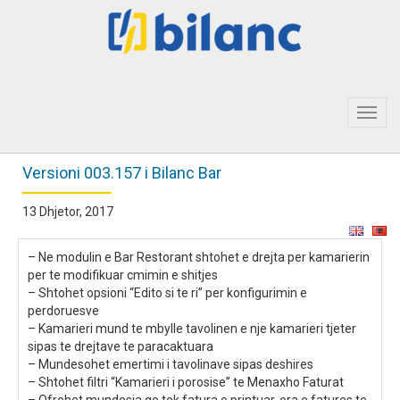
Toggl
navig
Versioni 003.157 i Bilanc Bar
13 Dhjetor, 2017
– Ne modulin e Bar Restorant shtohet e drejta per kamarierin
per te modifikuar cmimin e shitjes
– Shtohet opsioni “Edito si te ri” per konfigurimin e
perdoruesve
– Kamarieri mund te mbylle tavolinen e nje kamarieri tjeter
sipas te drejtave te paracaktuara
– Mundesohet emertimi i tavolinave sipas deshires
– Shtohet filtri “Kamarieri i porosise” te Menaxho Faturat