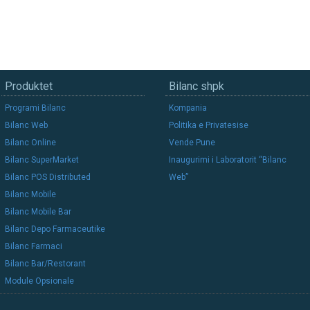
Produktet
Bilanc shpk
Programi Bilanc
Kompania
Bilanc Web
Politika e Privatesise
Bilanc Online
Vende Pune
Bilanc SuperMarket
Inaugurimi i Laboratorit “Bilanc
Bilanc POS Distributed
Web”
Bilanc Mobile
Bilanc Mobile Bar
Bilanc Depo Farmaceutike
Bilanc Farmaci
Bilanc Bar/Restorant
Module Opsionale