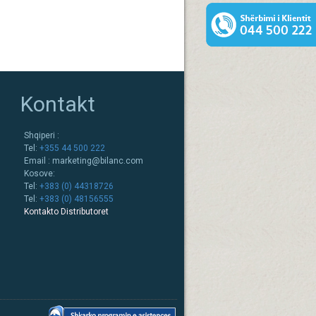
Kontakt
Shqiperi :
Tel:
+355 44 500 222
Email :
marketing@bilanc.com
Kosove:
Tel:
+383 (0) 44318726
Tel:
+383 (0) 48156555
Kontakto Distributoret