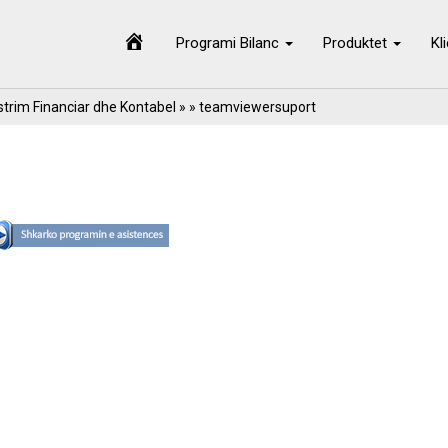
Programi Bilanc
Produktet
Kl
trim Financiar dhe Kontabel
» » teamviewersuport