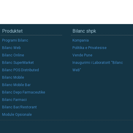
Produktet
Bilanc shpk
Programi Bilanc
Kompania
Bilanc Web
Politika e Privatesise
Bilanc Online
Vende Pune
Bilanc SuperMarket
Inaugurimi i Laboratorit “Bilanc
Bilanc POS Distributed
Web”
Bilanc Mobile
Bilanc Mobile Bar
Bilanc Depo Farmaceutike
Bilanc Farmaci
Bilanc Bar/Restorant
Module Opsionale