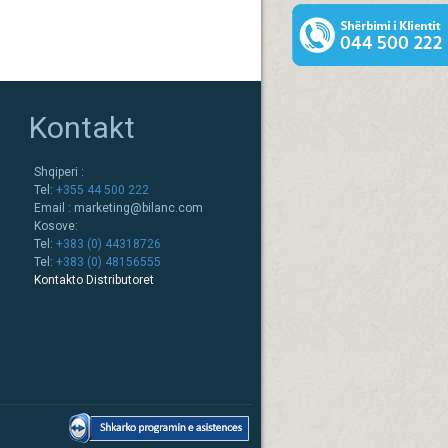
Kontakt
Shqiperi :
Tel:
+355 44 500 222
Email :
marketing@bilanc.com
Kosove:
Tel:
+383 (0) 44318726
Tel:
+383 (0) 48156555
Kontakto Distributoret