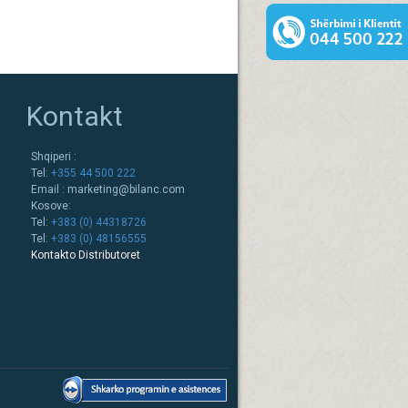
Kontakt
Shqiperi :
Tel:
+355 44 500 222
Email :
marketing@bilanc.com
Kosove:
Tel:
+383 (0) 44318726
Tel:
+383 (0) 48156555
Kontakto Distributoret