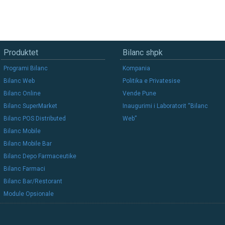
Produktet
Bilanc shpk
Programi Bilanc
Kompania
Bilanc Web
Politika e Privatesise
Bilanc Online
Vende Pune
Bilanc SuperMarket
Inaugurimi i Laboratorit “Bilanc
Bilanc POS Distributed
Web”
Bilanc Mobile
Bilanc Mobile Bar
Bilanc Depo Farmaceutike
Bilanc Farmaci
Bilanc Bar/Restorant
Module Opsionale