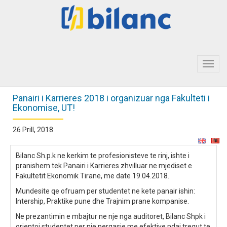
Toggl
navig
Panairi i Karrieres 2018 i organizuar nga Fakulteti i
Ekonomise, UT!
26 Prill, 2018
Bilanc Sh.p.k ne kerkim te profesionisteve te rinj, ishte i
pranishem tek Panairi i Karrieres zhvilluar ne mjediset e
Fakultetit Ekonomik Tirane, me date 19.04.2018.
Mundesite qe ofruam per studentet ne kete panair ishin:
Intership, Praktike pune dhe Trajnim prane kompanise.
Ne prezantimin e mbajtur ne nje nga auditoret, Bilanc Shpk i
orientoi studentet per nje perqasje me efektive ndaj tregut te