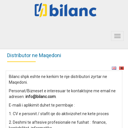
Toggl
navig
Distributor ne Maqedoni
Bilanc shpk eshte ne kerkim te nje distributori zyrtar ne
Maqedoni.
Personat/Bizneset e interesuar te kontaktojne me email ne
adresen:
info@bilanc.com
.
E-maili i aplikimit duhet te permbaje :
1. CV e personit / stafit qe do aktivizohet ne kete proces
2. Deshmi te aftesive profesionale ne fushat : finance,