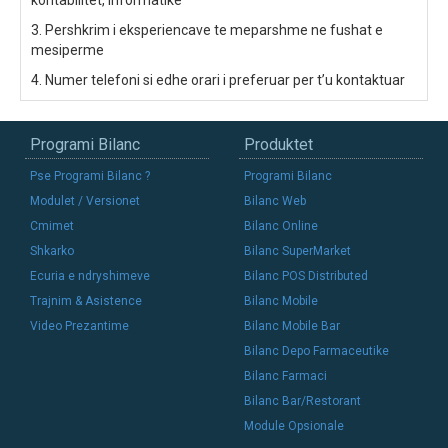
kontabilitet, informatike
3. Pershkrim i eksperiencave te meparshme ne fushat e
mesiperme
4. Numer telefoni si edhe orari i preferuar per t’u kontaktuar
Programi Bilanc
Produktet
Pse Programi Bilanc ?
Programi Bilanc
Modulet / Versionet
Bilanc Web
Cmimet
Bilanc Online
Shkarko
Bilanc SuperMarket
Ecuria e ndryshimeve
Bilanc POS Distributed
Trajnim & Asistence
Bilanc Mobile
Video Prezantime
Bilanc Mobile Bar
Bilanc Depo Farmaceutike
Bilanc Farmaci
Bilanc Bar/Restorant
Module Opsionale