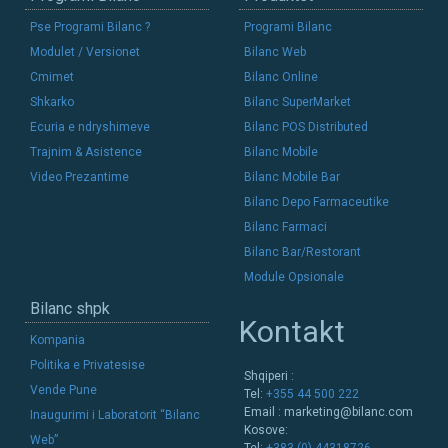
Pse Programi Bilanc ?
Programi Bilanc
Modulet / Versionet
Bilanc Web
Cmimet
Bilanc Online
Shkarko
Bilanc SuperMarket
Ecuria e ndryshimeve
Bilanc POS Distributed
Trajnim & Asistence
Bilanc Mobile
Video Prezantime
Bilanc Mobile Bar
Bilanc Depo Farmaceutike
Bilanc Farmaci
Bilanc Bar/Restorant
Module Opsionale
Bilanc shpk
Kontakt
Kompania
Politika e Privatesise
Shqiperi :
Vende Pune
Tel:
+355 44 500 222
Email :
marketing@bilanc.com
Inaugurimi i Laboratorit “Bilanc
Kosove:
Web”