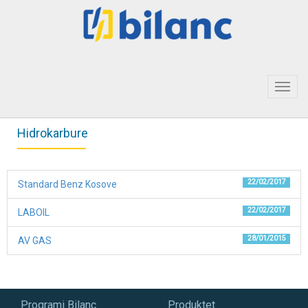
Toggl
navig
Hidrokarbure
22/02/2017
Standard Benz Kosove
22/02/2017
LABOIL
28/01/2015
AV GAS
Programi Bilanc
Produktet