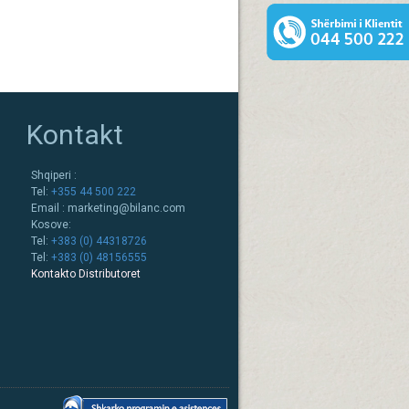
Kontakt
Shqiperi :
Tel:
+355 44 500 222
Email :
marketing@bilanc.com
Kosove:
Tel:
+383 (0) 44318726
Tel:
+383 (0) 48156555
Kontakto Distributoret