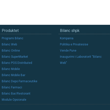
Produktet
Bilanc shpk
Programi Bilanc
Kompania
Bilanc Web
Politika e Privatesise
Bilanc Online
Vende Pune
Bilanc SuperMarket
Inaugurimi i Laboratorit “Bilanc
Bilanc POS Distributed
Web”
Bilanc Mobile
Bilanc Mobile Bar
Bilanc Depo Farmaceutike
Bilanc Farmaci
Bilanc Bar/Restorant
Module Opsionale