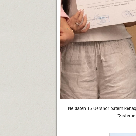
Në datën 16 Qershor patëm kënaqës
“Sistemet