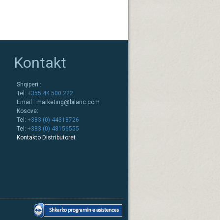
Kontakt
Shqiperi :
Tel:
+355 44 500 222
Email :
marketing@bilanc.com
Kosove:
Tel:
+383 (0) 44318726
Tel:
+383 (0) 48156555
Kontakto Distributoret