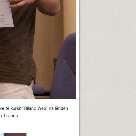
e të kursit “Bilanc Web” në lëndën
i Tiranës.