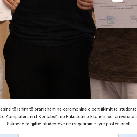
inë të ishim të pranishëm në ceremoninë e certifikimit të studentëv
 e Kompjuterizimit Kontabël”, në Fakultetin e Ekonomisë, Universiteti 
Suksese të gjithë studentëve në rrugëtimin e tyre profesional!