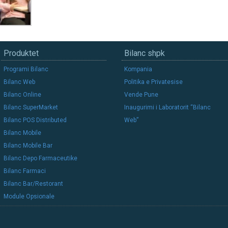
Produktet
Bilanc shpk
Programi Bilanc
Kompania
Bilanc Web
Politika e Privatesise
Bilanc Online
Vende Pune
Bilanc SuperMarket
Inaugurimi i Laboratorit “Bilanc
Bilanc POS Distributed
Web”
Bilanc Mobile
Bilanc Mobile Bar
Bilanc Depo Farmaceutike
Bilanc Farmaci
Bilanc Bar/Restorant
Module Opsionale