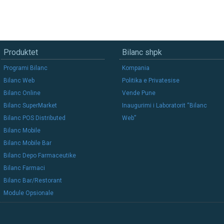
Produktet
Bilanc shpk
Programi Bilanc
Kompania
Bilanc Web
Politika e Privatesise
Bilanc Online
Vende Pune
Bilanc SuperMarket
Inaugurimi i Laboratorit “Bilanc
Bilanc POS Distributed
Web”
Bilanc Mobile
Bilanc Mobile Bar
Bilanc Depo Farmaceutike
Bilanc Farmaci
Bilanc Bar/Restorant
Module Opsionale