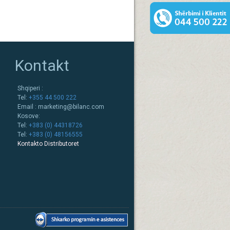
Kontakt
Shqiperi :
Tel:
+355 44 500 222
Email :
marketing@bilanc.com
Kosove:
Tel:
+383 (0) 44318726
Tel:
+383 (0) 48156555
Kontakto Distributoret