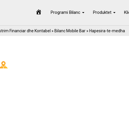
Programi Bilanc
Produktet
Kl
trim Financiar dhe Kontabel
»
Bilanc Mobile Bar
» Hapesira-te-medha