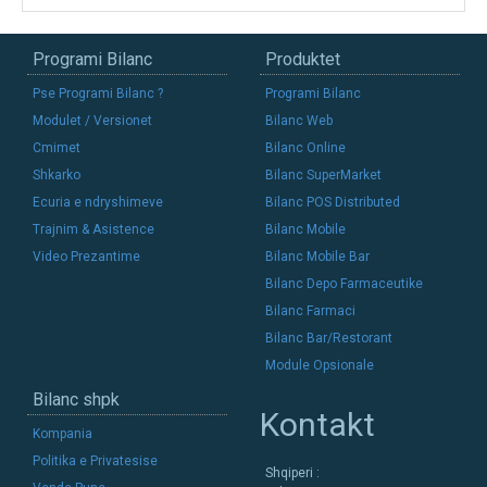
Programi Bilanc
Produktet
Pse Programi Bilanc ?
Programi Bilanc
Modulet / Versionet
Bilanc Web
Cmimet
Bilanc Online
Shkarko
Bilanc SuperMarket
Ecuria e ndryshimeve
Bilanc POS Distributed
Trajnim & Asistence
Bilanc Mobile
Video Prezantime
Bilanc Mobile Bar
Bilanc Depo Farmaceutike
Bilanc Farmaci
Bilanc Bar/Restorant
Module Opsionale
Bilanc shpk
Kontakt
Kompania
Politika e Privatesise
Shqiperi :