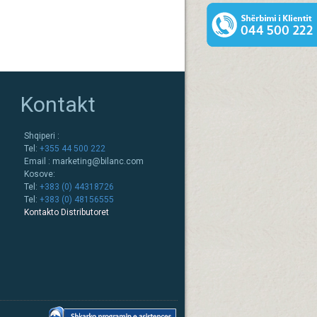
Kontakt
Shqiperi :
Tel:
+355 44 500 222
Email :
marketing@bilanc.com
Kosove:
Tel:
+383 (0) 44318726
Tel:
+383 (0) 48156555
Kontakto Distributoret