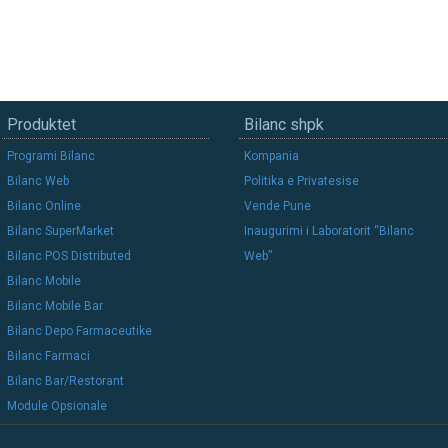
Produktet
Bilanc shpk
Programi Bilanc
Kompania
Bilanc Web
Politika e Privatesise
Bilanc Online
Vende Pune
Bilanc SuperMarket
Inaugurimi i Laboratorit “Bilanc
Bilanc POS Distributed
Web”
Bilanc Mobile
Bilanc Mobile Bar
Bilanc Depo Farmaceutike
Bilanc Farmaci
Bilanc Bar/Restorant
Module Opsionale