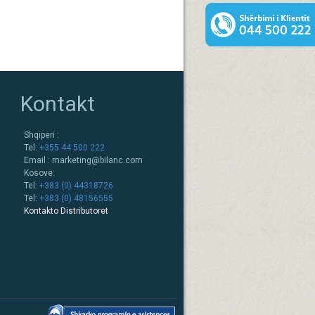
Kontakt
Shqiperi :
Tel:
+355 44 500 222
Email :
marketing@bilanc.com
Kosove:
Tel:
+383 (0) 44318726
Tel:
+383 (0) 48156555
Kontakto Distributoret