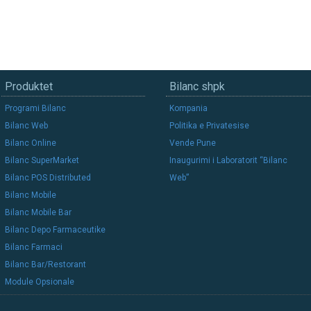
Produktet
Bilanc shpk
Programi Bilanc
Kompania
Bilanc Web
Politika e Privatesise
Bilanc Online
Vende Pune
Bilanc SuperMarket
Inaugurimi i Laboratorit “Bilanc
Bilanc POS Distributed
Web”
Bilanc Mobile
Bilanc Mobile Bar
Bilanc Depo Farmaceutike
Bilanc Farmaci
Bilanc Bar/Restorant
Module Opsionale