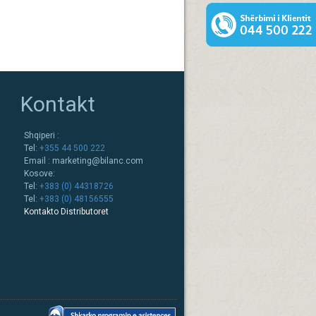
Kontakt
Shqiperi :
Tel:
+355 44 500 222
Email :
marketing@bilanc.com
Kosove:
Tel:
+383 (0) 44318726
Tel:
+383 (0) 48156555
Kontakto Distributoret