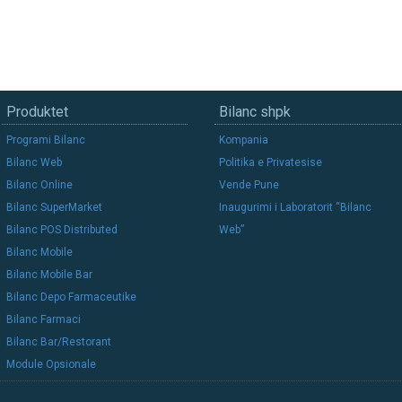
Produktet
Bilanc shpk
Programi Bilanc
Kompania
Bilanc Web
Politika e Privatesise
Bilanc Online
Vende Pune
Bilanc SuperMarket
Inaugurimi i Laboratorit “Bilanc
Bilanc POS Distributed
Web”
Bilanc Mobile
Bilanc Mobile Bar
Bilanc Depo Farmaceutike
Bilanc Farmaci
Bilanc Bar/Restorant
Module Opsionale