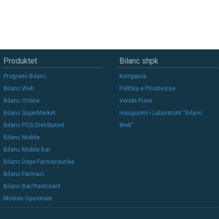
Produktet
Bilanc shpk
Programi Bilanc
Kompania
Bilanc Web
Politika e Privatesise
Bilanc Online
Vende Pune
Bilanc SuperMarket
Inaugurimi i Laboratorit “Bilanc
Bilanc POS Distributed
Web”
Bilanc Mobile
Bilanc Mobile Bar
Bilanc Depo Farmaceutike
Bilanc Farmaci
Bilanc Bar/Restorant
Module Opsionale