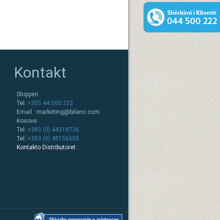
Kontakt
Shqiperi :
Tel:
+355 44 500 222
Email :
marketing@bilanc.com
Kosove:
Tel:
+383 (0) 44318726
Tel:
+383 (0) 48156555
Kontakto Distributoret